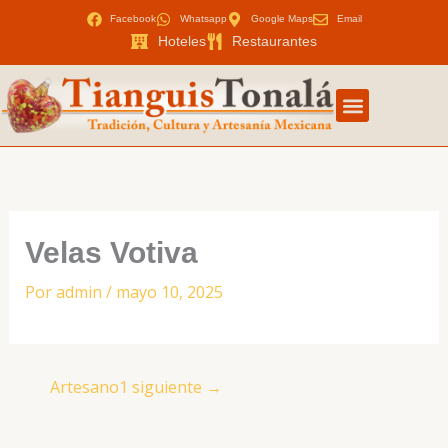
Ir
Facebook
Whatsapp
Google Maps
Email
al
Hoteles
Restaurantes
contenido
Velas Votiva
Por
admin
/
mayo 10, 2025
Artesano1 siguiente
→